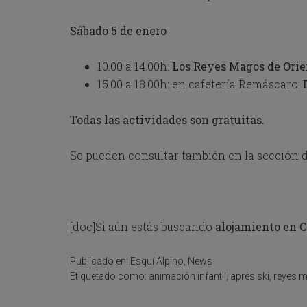
e
s
Sábado 5 de enero
s
t
h
10.00 a 14.00h:
Los Reyes Magos de Orie
e
15.00 a 18.00h: en cafetería Remáscaro:
q
u
e
Todas las actividades son gratuitas.
s
t
i
Se pueden consultar también en la sección d
o
n
m
a
r
[doc]Si aún estás buscando
alojamiento en C
k
k
e
Publicado en:
Esquí Alpino
,
News
y
Etiquetado como:
animación infantil
,
après ski
,
reyes m
t
o