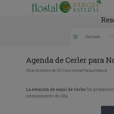
Res
P
r
e
Agenda de Cerler para N
s
s
t
28 de diciembre de 2012
por
Hostal Parque Natural
h
e
d
La estación de esquí de Cerler
o
ha preparado 
w
intensamente de ella.
n
a
r
r