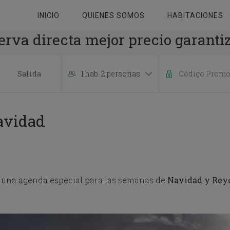
INICIO
QUIENES SOMOS
HABITACIONES
erva directa mejor precio garanti
1 hab. 2 personas
P
r
e
avidad
s
s
t
h
e
d
una agenda especial para las semanas de
o
Navidad y Reye
w
n
a
r
r