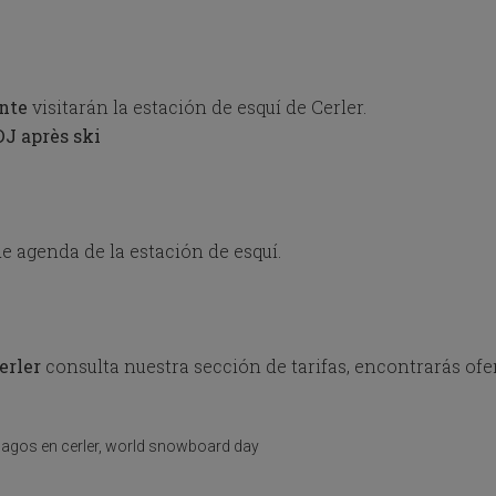
e
s
s
t
h
nte
visitarán la estación de esquí de Cerler.
e
DJ après ski
q
u
e
s
t
i
e agenda de la estación de esquí.
o
n
m
a
r
erler
consulta nuestra sección de tarifas, encontrarás ofe
k
k
e
y
agos en cerler
,
world snowboard day
t
o