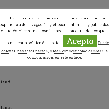
a
l
e
fantil
n
Utilizamos cookies propias y de terceros para mejorar la
DJ après ski
d
experiencia de navegación, y ofrecer contenidos y publicida
a
r
de interés. Al continuar con la navegación entendemos que s
a
Acepto
n
acepta nuestra política de cookies.
Puede
d
dades, entre ellas clases gratuitas de snowboard, test de m
s
fantil
obtener más información, o bien conocer cómo cambiar la
e
DJ après ski
l
configuración, en este enlace.
e
c
t
a
d
fantil
a
t
e
.
P
fantil
r