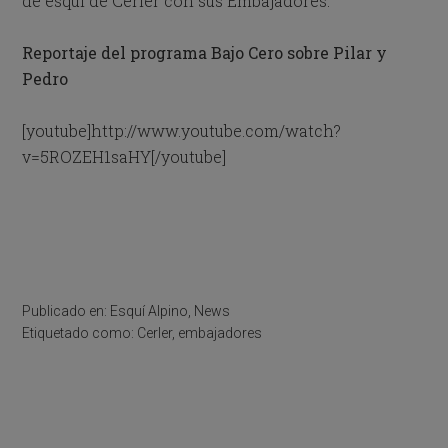
de esquí de Cerler con sus Embajadores.
Reportaje del programa Bajo Cero sobre Pilar y
Pedro
[youtube]http://www.youtube.com/watch?
v=5ROZEH1saHY[/youtube]
Publicado en:
Esquí Alpino
,
News
Etiquetado como:
Cerler
,
embajadores