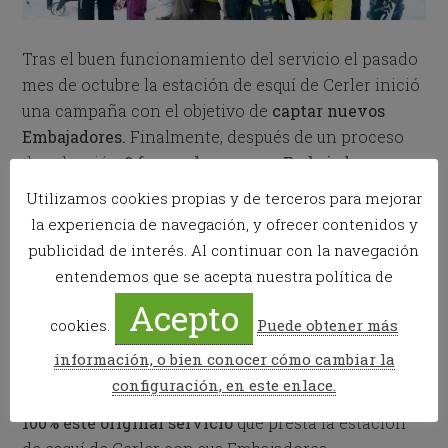
Tras el buen funcionamiento del servicio el pasado
mes de octubre la estación de esquí de Cerler inició
una campaña con el objetivo de
captar nuevos
Embajadores.
Finalmente, después de un proceso
de selección
8 fueron los nuevos Embajadores
seleccionados.
Utilizamos cookies propias y de terceros para mejorar
la experiencia de navegación, y ofrecer contenidos y
El servicio se va a ampliar también los sábados y
publicidad de interés. Al continuar con la navegación
domingos. Sin reserva previa, cada
lunes, sábado y
entendemos que se acepta nuestra política de
domingo a las 10.30h en Cerler 1.500
los
Acepto
embajadores recibirán a los esquiadores enfrente
cookies.
Puede obtener más
de la cafetería Remáscaro.
información, o bien conocer cómo cambiar la
configuración, en este enlace.
Desde el Hostal Parque Natural
recomendamos al
100% este original servicio
que presta la estación