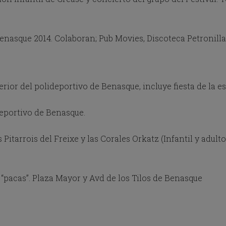
o
w
k
e
asque 2014. Colaboran; Pub Movies, Discoteca Petronilla
y
t
o
i
n
erior del polideportivo de Benasque, incluye fiesta de la e
t
e
deportivo de Benasque.
r
a
c
Pitarrois del Freixe y las Corales Orkatz (Infantil y adult
t
w
i
t
 “pacas”. Plaza Mayor y Avd de los Tilos de Benasque
h
t
h
e
c