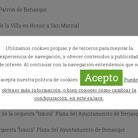
g
e
 Patrón de Benasque.
t
t
h
de la Villa en Honor a San Marcial
e
k
l cambio de mayordomos.
e
y
Utilizamos cookies propias y de terceros para mejorar la
b
experiencia de navegación, y ofrecer contenidos y publicida
ca-pica en los exteriores del Ayuntamiento, agradecemos l
o
de interés. Al continuar con la navegación entendemos que s
a
r
Acepto
d
acepta nuestra política de cookies.
Puede
 “la alegría” ¡¡¡ A rascarse los bolsillos!!!
s
h
obtener más información, o bien conocer cómo cambiar la
o
olklórico Aires Monegrinos. Plaza del centro de ciencias “
configuración, en este enlace.
r
t
c
 de la orquesta “Isaura”. Plaza del Ayuntamiento de Benas
u
t
rquesta “Isaura”. Plaza del Ayuntamiento de Benasque.
s
f