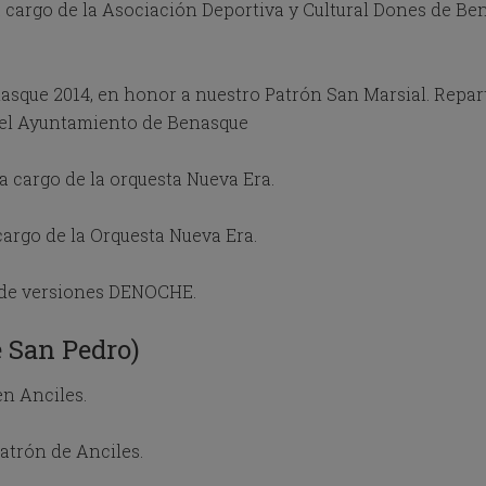
a
 a cargo de la Asociación Deportiva y Cultural Dones de 
l
e
n
d
nasque 2014, en honor a nuestro Patrón San Marsial. Repa
a
 del Ayuntamiento de Benasque
r
a
n
 cargo de la orquesta Nueva Era.
d
s
e
argo de la Orquesta Nueva Era.
l
e
 de versiones DENOCHE.
c
t
a
 San Pedro)
d
a
n Anciles.
t
e
.
atrón de Anciles.
P
r