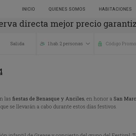
INICIO
QUIENES SOMOS
HABITACIONES
erva directa mejor precio garanti
1 hab. 2 personas
P
r
e
4
s
s
t
h
e
n las
fiestas de Benasque y Anciles
, en honor a
San Marc
d
que se llevarán a cabo durante estos días festivos.
o
w
n
a
r
n infantil de Grease y concierto del grupo del Festival. T
r