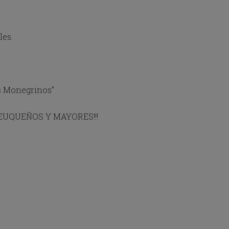
les.
s Monegrinos”
S PEUQUEÑOS Y MAYORES!!!