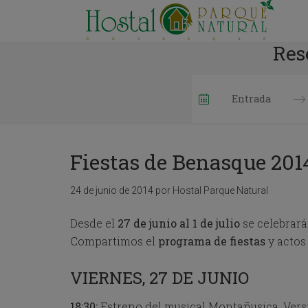
Res
P
r
e
Fiestas de Benasque 201
s
s
t
24 de junio de 2014
por
Hostal Parque Natural
h
e
Desde el
27 de junio al 1 de julio
se celebrará
d
Compartimos el
programa de fiestas
o
y actos 
w
n
VIERNES, 27 DE JUNIO
a
r
18:30:
Estreno del musical Montañusica. Versió
r