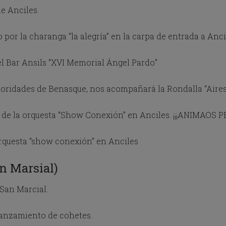
e
de Anciles.
s
s
t
r la charanga “la alegría” en la carpa de entrada a Anci
h
e
l Bar Ansils “XVI Memorial Ángel Pardo”
q
u
e
oridades de Benasque, nos acompañará la Rondalla “Aire
s
t
i
go de la orquesta “Show Conexión” en Anciles. ¡¡¡ANIMAO
o
n
Orquesta “show conexión” en Anciles
m
a
r
n Marsial)
k
k
San Marcial.
e
y
t
anzamiento de cohetes.
o