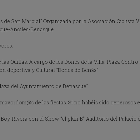
o
r
c
as de San Marcial” Organizada por la Asociación Ciclista V
h
a
sque-Anciles-Benasque.
n
g
i
ores.
n
g
las Quillas. A cargo de les Dones de la Villa. Plaza Centro
d
a
ón deportiva y Cultural “Dones de Benás”
t
e
 plaza del Ayuntamiento de Benasque”
s
.
 mayordom@s de las fiestas. Si no habéis sido generosos 
-Rivera con el Show “el plan B” Auditorio del Palacio d