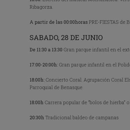
o
Ribagorza.
w
k
e
A partir de las 00:00horas
PRE-FIESTAS de Ben
y
t
SABADO, 28 DE JUNIO
o
i
n
De 11:30 a 13:30
Gran parque infantil en el ext
t
e
17:00-20:00h:
Gran parque infantil en el Poli
r
a
c
18:00h:
Concierto Coral. Agrupación Coral Els 
t
Parroquial de Benasque.
w
i
t
18:00h
Carrera popular de “bolos de hierba” o
h
t
h
20:30h
Tradicional baldeo de campanas
e
c