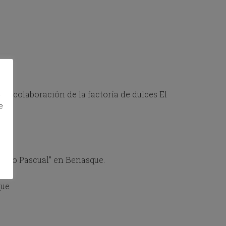
d
a colaboración de la factoría de dulces El
e
Pedro Pascual” en Benasque.
que