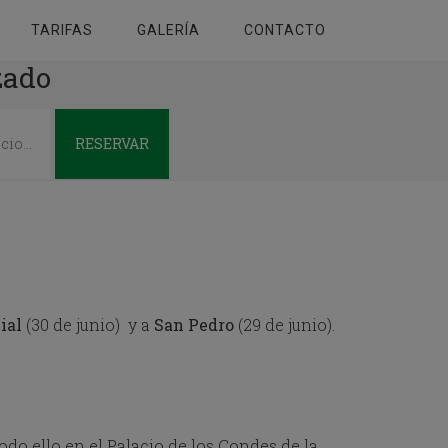
TARIFAS
GALERÍA
CONTACTO
zado
RESERVAR
ial
(30 de junio) y a
San Pedro
(29 de junio).
odo ello en el Palacio de los Condes de la