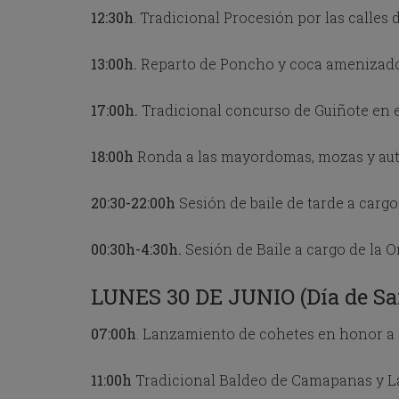
e
12:30h
. Tradicional Procesión por las calles 
s
s
t
13:00h.
Reparto de Poncho y coca amenizado po
h
e
17:00h.
Tradicional concurso de Guiñote en e
q
u
e
18:00h
Ronda a las mayordomas, mozas y aut
s
t
i
20:30-22:00h
Sesión de baile de tarde a car
o
n
00:30h-4:30h.
Sesión de Baile a cargo de la 
m
a
r
LUNES 30 DE JUNIO (Día de Sa
k
k
07:00h
. Lanzamiento de cohetes en honor a 
e
y
t
11:00h
Tradicional Baldeo de Camapanas y L
o