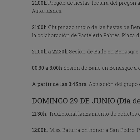
a
21:00h
Pregón de fiestas, lectura del pregón
l
Autoridades.
e
n
d
21:00h
Chupinazo inicio de las fiestas de Be
a
la colaboración de Pastelería Fabrés. Plaza
r
a
n
21:00h a 22:30h
Sesión de Baile en Benasque a
d
s
e
00:30 a 3:00h
Sesión de Baile en Benasque a c
l
e
A partir de las 3:45hrs.
Actuación del grupo
c
t
a
DOMINGO 29 DE JUNIO (Día de
d
a
11:30h.
Tradicional lanzamiento de cohetes e
t
e
.
12:00h.
Misa Baturra en honor a San Pedro, P
P
r