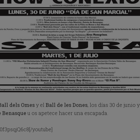
Ball dels Omes
y el
Ball de les Dones
, los días 30 de junio
e Benasque
u os apetece hacer una escapada.
0f3psqjQ6c8[/youtube]