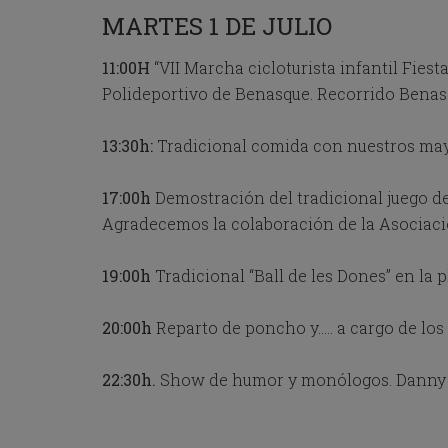
o
MARTES 1 DE JULIO
r
c
11:00H
“VII Marcha cicloturista infantil Fiest
h
a
Polideportivo de Benasque. Recorrido Bena
n
g
i
13:30h:
Tradicional comida con nuestros may
n
g
17:00h
Demostración del tradicional juego de 
d
a
Agradecemos la colaboración de la Asociaci
t
e
19:00h
Tradicional “Ball de les Dones” en la
s
.
20:00h
Reparto de poncho y….. a cargo de los
22:30h.
Show de humor y monólogos. Danny Boy