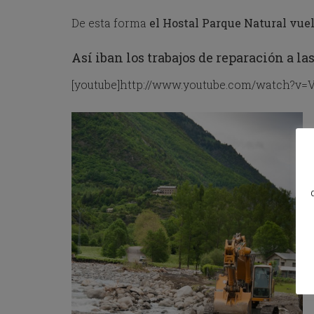
o
De esta forma
el Hostal Parque Natural vue
w
k
e
Así iban los trabajos de reparación a las
y
t
[youtube]http://www.youtube.com/watch?v
o
i
n
t
e
r
a
c
t
w
i
t
h
t
h
e
c