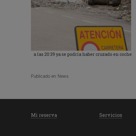
a
l
e
n
d
a
r
a
n
d
a las 20:39 ya se podría haber cruzado en coche
s
e
l
e
Publicado en:
News
c
t
a
d
a
t
Mi reserva
Servicios
e
.
P
r