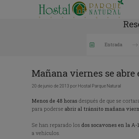
Res
P
r
e
Mañana viernes se abre 
s
s
t
20 de junio de 2013
por
Hostal Parque Natural
h
e
Menos de 48 horas
después de que se cortar
d
para poderse
abrir al tránsito mañana vierne
o
w
n
Se han reparado los
dos socavones en la A-1
a
r
a vehículos.
r