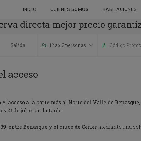
INICIO
QUIENES SOMOS
HABITACIONES
erva directa mejor precio garanti
1 hab. 2 personas
P
r
e
el acceso
s
s
t
h
e
a el
acceso a la parte más al Norte del Valle de Benasque,
d
s 21 de julio por la tarde.
o
w
n
39, entre Benasque y el cruce de Cerler
mediante una solu
a
r
r