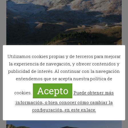
Utilizamos cookies propias y de terceros para mejorar
20 de octubre, pico Gallinero en Cerler
la experiencia de navegación, y ofrecer contenidos y
publicidad de interés. Al continuar con la navegación
entendemos que se acepta nuestra política de
Y no os perdáis lo bonito que está el valle con
los
Acepto
colores del otoño.
Los bosques se están tiñendo de
cookies.
Puede obtener más
miles de tonos de verde, amarillo, naranja y rojo.
información, o bien conocer cómo cambiar la
configuración, en este enlace.