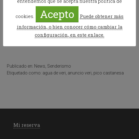
entendemos que se acepta nuestra política de
Acepto
cookies.
Puede obtener más
información, o bien conocer cómo cambiar la
configuración, en este enlace.
Publicado en:
News
,
Senderismo
Etiquetado como:
agua de veri
,
anuncio veri
,
pico castanesa
Mi reserva