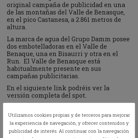
original campaña de publicidad en una
de las montañas
del Valle de Benasque,
en el pico Castanesa, a 2.861 metros de
altura.
La marca de agua del Grupo Damm posee
dos embotelladoras en el Valle de
Benaque, una en Bisaurri y otra en el
Run. El Valle de Benasque está
habitualmente presente en sus
campañas publicitarias.
En el siguiente link podréis ver la
versión completa del spot.
Utilizamos cookies propias y de terceros para mejorar
la experiencia de navegación, y ofrecer contenidos y
publicidad de interés. Al continuar con la navegación