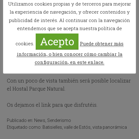
Utilizamos cookies propias y de terceros para mejorar
excursiones más populares entre nuestros
la experiencia de navegación, y ofrecer contenidos y
visitantes,
los ibones de Batisielles.
También es
publicidad de interés. Al continuar con la navegación
posible ver tresmiles como el
Perdiguero o Posets.
entendemos que se acepta nuestra política de
Acepto
Mirando hacia la otra parte del valle de Benasque
cookies.
Puede obtener más
nos encontramos con el
valle de Ballibierna
y
información, o bien conocer cómo cambiar la
también unas excelentes vistas de la
estación de
configuración, en este enlace.
esquí de Cerler
.
Con un poco de vista también será posible localizar
el Hostal Parque Natural.
Os dejamos el link para que disfrutéis.
Publicado en:
News
,
Senderismo
Etiquetado como:
Batisielles
,
valle de Estós
,
vista panorámica