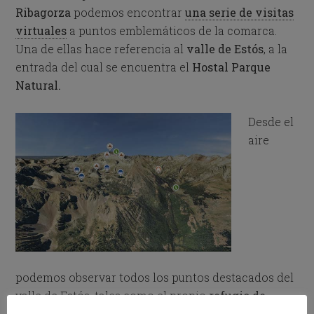
Ribagorza
podemos encontrar
una serie de visitas
virtuales
a puntos emblemáticos de la comarca.
Una de ellas hace referencia al
valle de Estós
, a la
entrada del cual se encuentra el
Hostal Parque
Natural.
Desde el
aire
podemos observar todos los puntos destacados del
valle de Estós, tales como el propio
refugio de
Estós, la aguja de Perramó, el pico Estós
o una de la