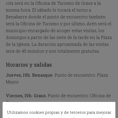
cita será en la Oficina de Turismo de Graus a la
misma hora. El sábado le tocará el turno a
Benabarre donde el punto de encuentro también
será la Oficina de Turismo y por último, Arén será el
municipio encargado de acoger estas visitas, los
domingos a partir de las siete de la tarde en la Plaza
de la Iglesia. La duración aproximada de las visitas
será de 45 minutos y son totalmente gratuitas.
Horarios y salidas
Jueves, 19h. Benasque.
Punto de encuentro: Plaza
Mayor
Viernes, 19h. Graus.
Punto de encuentro: Oficina de
Turismo
Utilizamos cookies propias y de terceros para mejorar
Sábado, 19h. Benabarre.
Punto de encuentro: