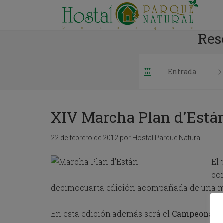
Res
P
r
e
XIV Marcha Plan d’Está
s
s
t
22 de febrero de 2012
por
Hostal Parque Natural
h
e
El
d
o
co
w
decimocuarta edición acompañada de una me
n
a
r
En esta edición además será el
Campeonato 
r