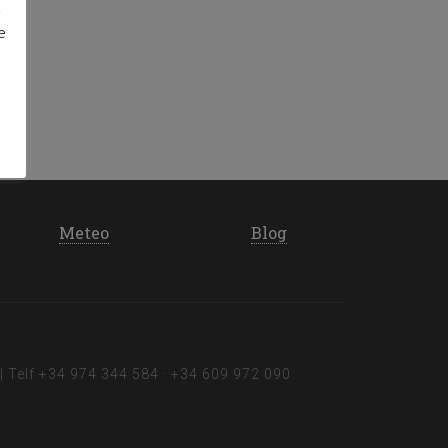
d
e
Meteo
Blog
| Telf
+34 974 344 584
·
+34 609 972 090