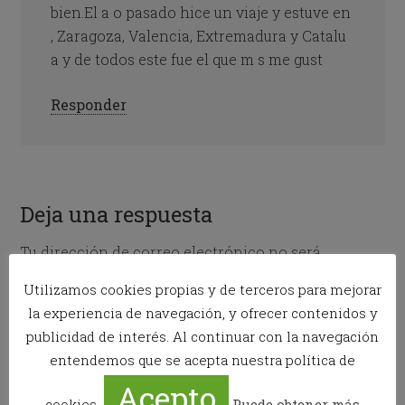
bien.El a o pasado hice un viaje y estuve en
, Zaragoza, Valencia, Extremadura y Catalu
a y de todos este fue el que m s me gust
Responder
Deja una respuesta
Tu dirección de correo electrónico no será
publicada.
Los campos obligatorios están marcados
Utilizamos cookies propias y de terceros para mejorar
con
*
la experiencia de navegación, y ofrecer contenidos y
publicidad de interés. Al continuar con la navegación
Comentario
*
entendemos que se acepta nuestra política de
Acepto
cookies.
Puede obtener más