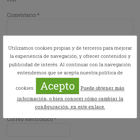
Comentario
*
Utilizamos cookies propias y de terceros para mejorar
la experiencia de navegación, y ofrecer contenidos y
publicidad de interés. Al continuar con la navegación
entendemos que se acepta nuestra política de
Acepto
cookies.
Puede obtener más
Nombre
*
información, o bien conocer cómo cambiar la
configuración, en este enlace.
Correo electrónico
*