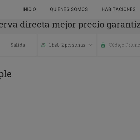
INICIO
QUIENES SOMOS
HABITACIONES
erva directa mejor precio garanti
1 hab. 2 personas
P
r
e
ple
s
s
t
h
e
d
o
w
n
a
r
r