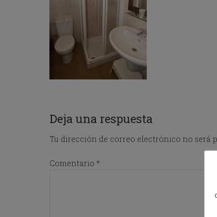
o
w
k
e
y
t
o
i
n
t
e
r
Deja una respuesta
a
c
t
Tu dirección de correo electrónico no será p
w
i
Comentario
*
t
h
t
h
e
c