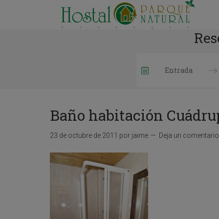
Res
P
r
e
Baño habitación Cuádru
s
s
t
23 de octubre de 2011
por
jaime
Deja un comentario
h
e
d
o
w
n
a
r
r