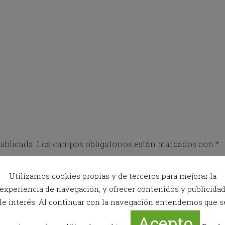
o
w
k
e
y
t
o
i
n
t
e
r
a
c
t
ublicada.
Los campos obligatorios están marcados con
*
w
i
t
Utilizamos cookies propias y de terceros para mejorar la
h
experiencia de navegación, y ofrecer contenidos y publicida
t
h
de interés. Al continuar con la navegación entendemos que s
e
Acepto
c