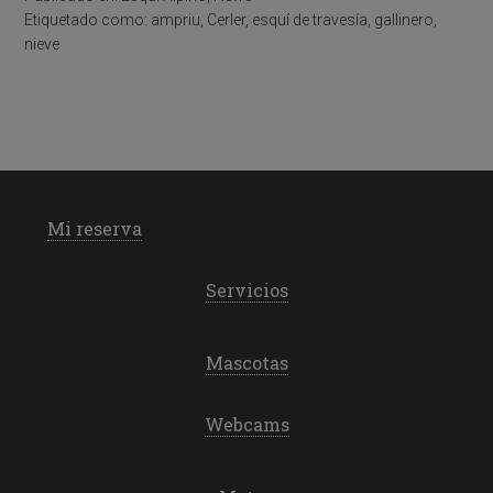
Etiquetado como:
ampriu
,
Cerler
,
esquí de travesía
,
gallinero
,
nieve
Mi reserva
Servicios
Mascotas
Webcams