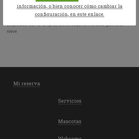
durante la última semana
información, o bien conocer cómo cambiar la
configuración, en este enlace.
Publicado en:
Esquí Alpino
,
News
Etiquetado como:
ampriu
,
Cerler
,
esquí de travesía
,
gallinero
,
nieve
Mi reserva
Servicios
Mascotas
Webcams