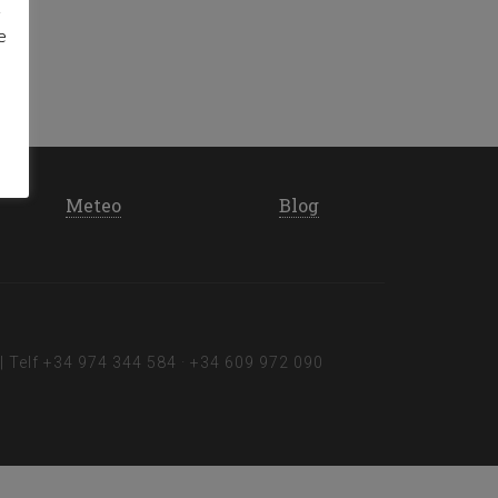
d
e
Meteo
Blog
| Telf
+34 974 344 584
·
+34 609 972 090