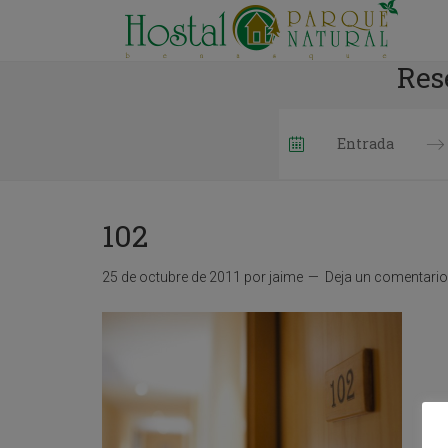
Res
P
r
e
102
s
s
t
25 de octubre de 2011
por
jaime
Deja un comentario
h
e
d
o
w
n
a
r
r