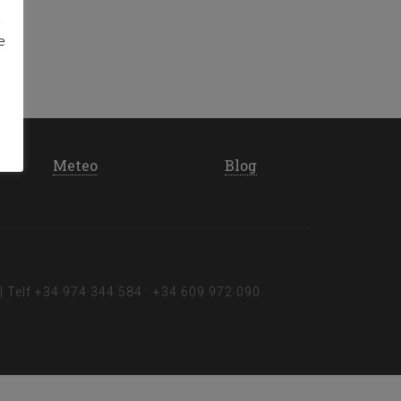
d
e
Meteo
Blog
| Telf
+34 974 344 584
·
+34 609 972 090