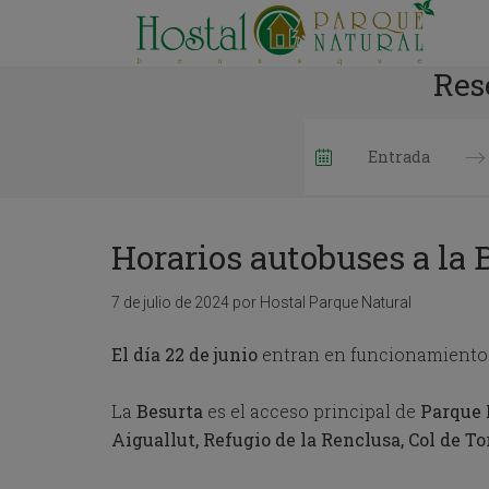
Res
P
r
e
Horarios autobuses a la
s
s
t
7 de julio de 2024
por
Hostal Parque Natural
h
e
El día 22 de junio
entran en funcionamiento l
d
o
w
La
Besurta
es el acceso principal de
Parque 
n
Aiguallut, Refugio de la Renclusa, Col de T
a
r
r