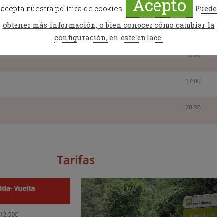
Acepto
o
acepta nuestra política de cookies.
Puede
r
c
obtener más información, o bien conocer cómo cambiar la
h
configuración, en este enlace.
a
n
g
i
n
g
d
a
t
e
s
.