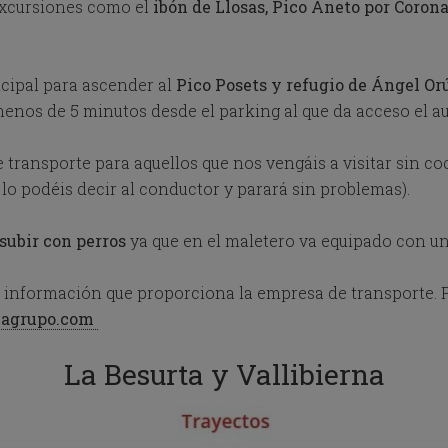
xcursiones como el
ibón de Llosas, Pico Aneto por Coronas
o
w
k
e
cipal para ascender al
Pico Posets y refugio de Ángel Or
y
nos de 5 minutos desde el parking al que da acceso el au
t
o
i
transporte para aquellos que nos vengáis a visitar sin co
n
t
e lo podéis decir al conductor y parará sin problemas).
e
r
subir con perros
ya que en el maletero va equipado con un
a
c
t
la información que proporciona la empresa de transporte.
w
zagrupo.com
i
t
h
La Besurta y Vallibierna
t
h
e
c