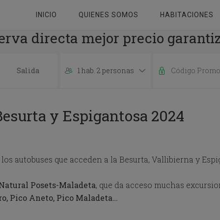
INICIO
QUIENES SOMOS
HABITACIONES
erva directa mejor precio garanti
1 hab. 2 personas
P
r
e
 Besurta y Espigantosa 2024
s
s
t
h
e
os autobuses que acceden a la Besurta, Vallibierna y Espi
d
o
w
Natural Posets-Maladeta
, que da acceso muchas excursio
n
oro, Pico Aneto, Pico Maladeta…
a
r
r