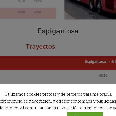
g
e
t
t
h
e
Espigantosa
k
e
y
b
o
a
r
d
s
h
o
r
t
c
Utilizamos cookies propias y de terceros para mejorar la
u
experiencia de navegación, y ofrecer contenidos y publicida
t
de interés. Al continuar con la navegación entendemos que s
s
f