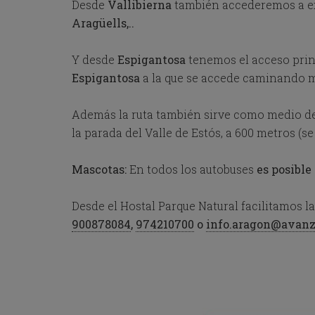
Desde
Vallibierna
también accederemos a e
o
Aragüells,..
w
k
e
Y desde
Espigantosa
tenemos el acceso prin
y
Espigantosa
a la que se accede caminando me
t
o
i
Además la ruta también sirve como medio de 
n
t
la parada del Valle de Estós, a 600 metros (s
e
r
Mascotas:
En todos los autobuses
es posible 
a
c
t
Desde el Hostal Parque Natural facilitamos 
w
900878084
,
974210700
o
info.aragon@avan
i
t
h
t
h
e
c