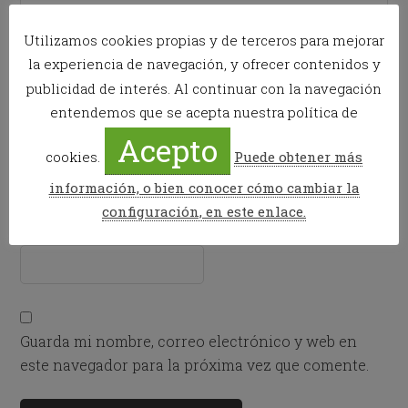
Utilizamos cookies propias y de terceros para mejorar
Nombre
*
la experiencia de navegación, y ofrecer contenidos y
publicidad de interés. Al continuar con la navegación
entendemos que se acepta nuestra política de
Acepto
Correo electrónico
*
cookies.
Puede obtener más
información, o bien conocer cómo cambiar la
configuración, en este enlace.
Web
Guarda mi nombre, correo electrónico y web en
este navegador para la próxima vez que comente.