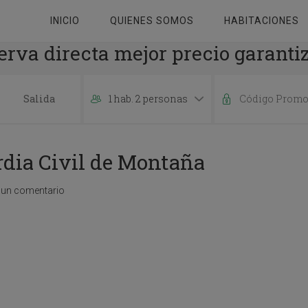
INICIO
QUIENES SOMOS
HABITACIONES
erva directa mejor precio garanti
1 hab. 2 personas
P
r
e
dia Civil de Montaña
s
s
t
 un comentario
h
e
d
o
w
n
a
r
r