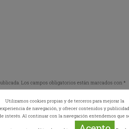
o
w
k
e
y
t
o
i
n
t
e
r
a
c
t
ublicada.
Los campos obligatorios están marcados con
*
w
i
t
Utilizamos cookies propias y de terceros para mejorar la
h
experiencia de navegación, y ofrecer contenidos y publicida
t
h
de interés. Al continuar con la navegación entendemos que s
e
Acepto
c