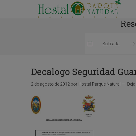
Res
P
r
e
Decalogo Seguridad Guar
s
s
t
2 de agosto de 2012
por
Hostal Parque Natural
Deja
h
e
d
o
w
n
a
r
r