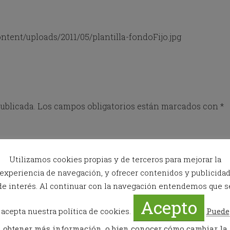
o
w
k
tent/uploads/2011/05/plantilla-fondoFijo.jpg
e
y
t
o
i
n
t
ublicada.
e
Los campos obligatorios están marcados con
*
r
a
c
t
w
Utilizamos cookies propias y de terceros para mejorar la
i
experiencia de navegación, y ofrecer contenidos y publicida
t
h
de interés. Al continuar con la navegación entendemos que s
t
Acepto
h
acepta nuestra política de cookies.
Puede
e
c
obtener más información, o bien conocer cómo cambiar la