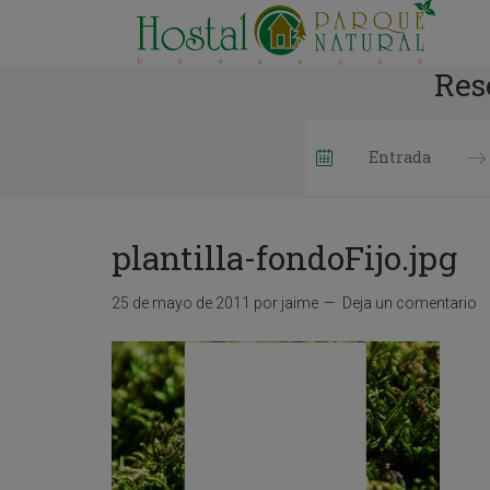
Res
P
r
e
plantilla-fondoFijo.jpg
s
s
t
25 de mayo de 2011
por
jaime
Deja un comentario
h
e
d
o
w
n
a
r
r