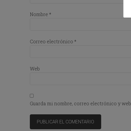
a
l
e
Nombre
*
n
d
a
r
a
Correo electrónico
*
n
d
s
e
l
Web
e
c
t
a
d
a
Guarda mi nombre, correo electrónico y web
t
e
.
P
r