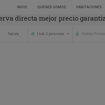
INICIO
QUIENES SOMOS
HABITACIONES
erva directa mejor precio garanti
1 hab. 2 personas
P
r
e
s
s
t
h
e
d
o
w
n
a
r
r