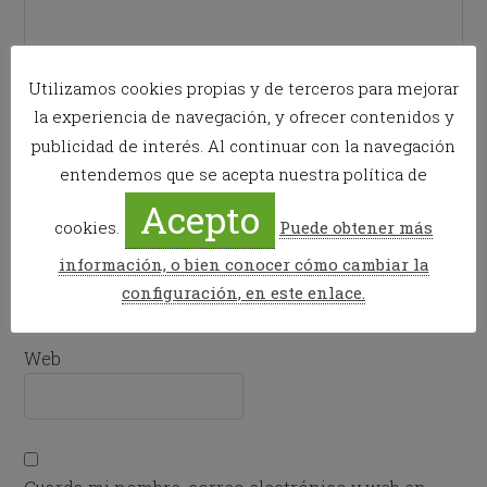
Utilizamos cookies propias y de terceros para mejorar
la experiencia de navegación, y ofrecer contenidos y
publicidad de interés. Al continuar con la navegación
Nombre
*
entendemos que se acepta nuestra política de
Acepto
cookies.
Puede obtener más
Correo electrónico
*
información, o bien conocer cómo cambiar la
configuración, en este enlace.
Web