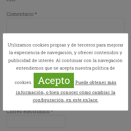
Comentario
*
Utilizamos cookies propias y de terceros para mejorar
la experiencia de navegación, y ofrecer contenidos y
publicidad de interés. Al continuar con la navegación
entendemos que se acepta nuestra política de
Acepto
cookies.
Puede obtener más
Nombre
*
información, o bien conocer cómo cambiar la
configuración, en este enlace.
Correo electrónico
*