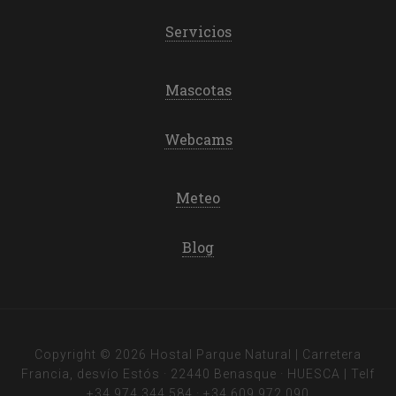
Servicios
Mascotas
Webcams
Meteo
Blog
Copyright © 2026 Hostal Parque Natural | Carretera
Francia, desvío Estós · 22440 Benasque · HUESCA | Telf
+34 974 344 584
·
+34 609 972 090