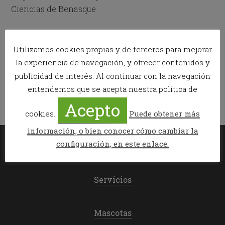
Ciencias de Benasque
Publicado en:
Bicicleta de montaña
,
Gastronomía
,
News
,
Senderismo
Utilizamos cookies propias y de terceros para mejorar
Etiquetado como:
app android
,
Benasque
,
CCBPP
,
Centro de
la experiencia de navegación, y ofrecer contenidos y
Ciencias de Benasque Pedro Pascual
publicidad de interés. Al continuar con la navegación
entendemos que se acepta nuestra política de
Acepto
cookies.
Puede obtener más
información, o bien conocer cómo cambiar la
configuración, en este enlace.
Mi reserva
Servicios
Mascotas