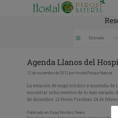
Res
P
r
e
Agenda Llanos del Hospi
s
s
t
12 de noviembre de 2012
por
Hostal Parque Natural
h
e
La estación de esquí nórdico y montaña de 
d
encontrar ocho eventos de lo más variado, 
o
w
de diciembre: 12 Hores Fondean 24 de febrero
n
a
r
Publicado en:
Esquí Nórdico
,
News
r