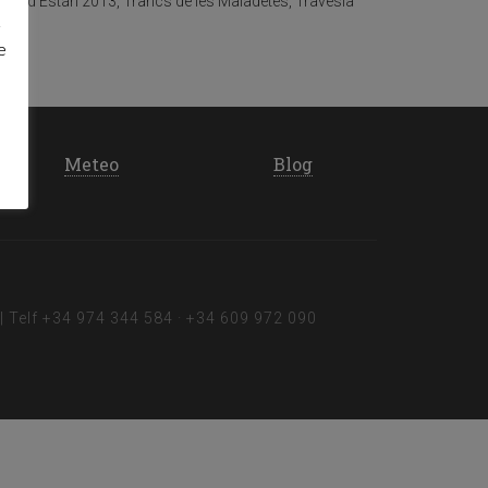
lan d'Están 2013
,
Trancs de les Maladetes
,
Travesía
d
e
Meteo
Blog
| Telf
+34 974 344 584
·
+34 609 972 090