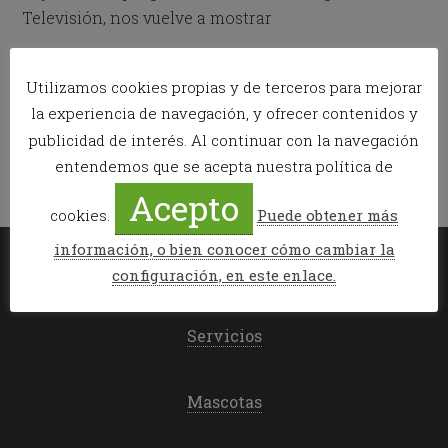
Televisión, nos vuelve a mostrar
Publicado en:
Esquí de travesía
,
News
Utilizamos cookies propias y de terceros para mejorar
Etiquetado como:
chemari carrera
,
esquí de travesía
,
llanos del
la experiencia de navegación, y ofrecer contenidos y
hospital
,
maspirineo
publicidad de interés. Al continuar con la navegación
entendemos que se acepta nuestra política de
Acepto
cookies.
Puede obtener más
información, o bien conocer cómo cambiar la
configuración, en este enlace.
Mi reserva
Servicios
Mascotas