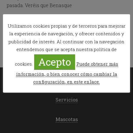
pasada. Veréis que Benasque
Publicado en:
News
Utilizamos cookies propias y de terceros para mejorar
Etiquetado como:
Benasque
,
fotografia nocturna
,
hdr
,
nieve
,
la experiencia de navegación, y ofrecer contenidos y
valle de benasque
publicidad de interés. Al continuar con la navegación
entendemos que se acepta nuestra política de
Acepto
cookies.
Puede obtener más
información, o bien conocer cómo cambiar la
configuración, en este enlace.
Mi reserva
Servicios
Mascotas