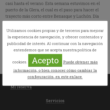
casi hasta el verano. Esta semana estuvimos en el
puerto de la Glera, el cual es el paso para hacer el
trayecto más corto entre Benasque y Luchón. Día
con mal pronóstico pero la mañana aguantó, eso […]
Utilizamos cookies propias y de terceros para mejorar
Publicado en:
Esquí de travesía
,
News
la experiencia de navegación, y ofrecer contenidos y
Etiquetado como:
gorgutes
,
llanos del hospital
,
puerto de la
publicidad de interés. Al continuar con la navegación
glera
entendemos que se acepta nuestra política de
Acepto
cookies.
Puede obtener más
información, o bien conocer cómo cambiar la
configuración, en este enlace.
Mi reserva
Servicios