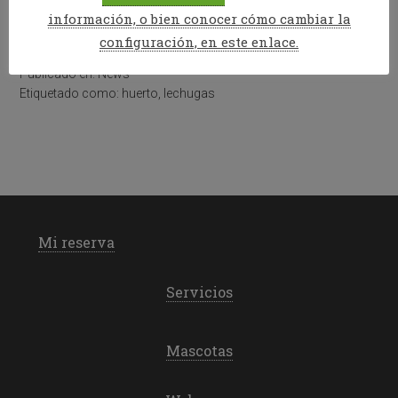
parquin. también tenemos plantadas hierbas
información, o bien conocer cómo cambiar la
aromáticas: menta, romero, […]
configuración, en este enlace.
Publicado en:
News
Etiquetado como:
huerto
,
lechugas
Mi reserva
Servicios
Mascotas