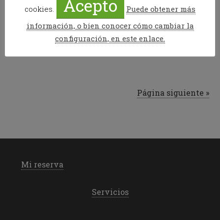
Acepto
El programa de TVE1 Comando Actualidad se
cookies.
Puede obtener más
desplazó a Benasque el pasado verano
información, o bien conocer cómo cambiar la
configuración, en este enlace.
Publicado en:
News
,
Senderismo
Etiquetado como:
comando actualidad
,
la renclusa
,
pico aneto
Página siguiente »
Mi reserva
Servicios