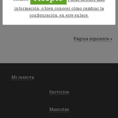
News
información, o bien conocer cómo cambiar la
Etiquetado como:
Cerler
,
Esquí
,
llanos del hospital
,
navidad
,
configuración, en este enlace.
nevada
Página siguiente »
Mi reserva
Servicios
Mascotas