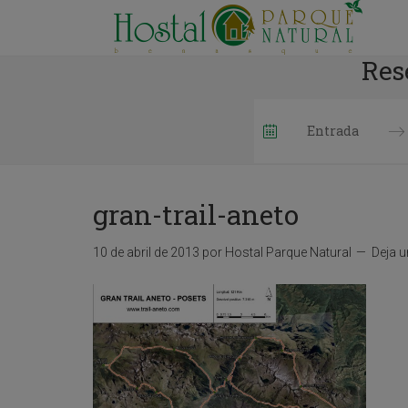
Res
P
r
e
gran-trail-aneto
s
s
t
10 de abril de 2013
por
Hostal Parque Natural
Deja 
h
e
d
o
w
n
a
r
r