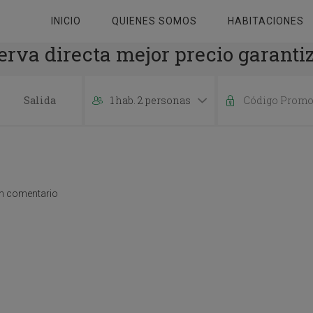
INICIO
QUIENES SOMOS
HABITACIONES
erva directa mejor precio garanti
1 hab. 2 personas
P
r
e
s
s
t
un comentario
h
e
d
o
w
n
a
r
r