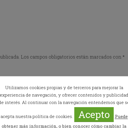
o
w
k
e
y
t
o
i
n
t
ublicada.
Los campos obligatorios están marcados con
*
e
r
a
c
t
w
Utilizamos cookies propias y de terceros para mejorar la
i
experiencia de navegación, y ofrecer contenidos y publicida
t
h
de interés. Al continuar con la navegación entendemos que s
t
Acepto
h
acepta nuestra política de cookies.
Puede
e
c
obtener más información, o bien conocer cómo cambiar la