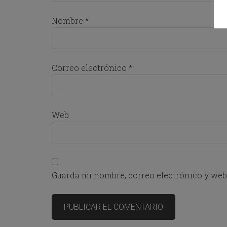
a
l
Nombre
*
e
n
d
a
r
Correo electrónico
*
a
n
d
s
e
Web
l
e
c
t
a
d
Guarda mi nombre, correo electrónico y web
a
t
e
.
P
r