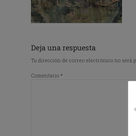
o
w
k
e
y
t
o
i
Deja una respuesta
n
t
Tu dirección de correo electrónico no será p
e
r
a
Comentario
*
c
t
w
i
t
h
t
h
e
c