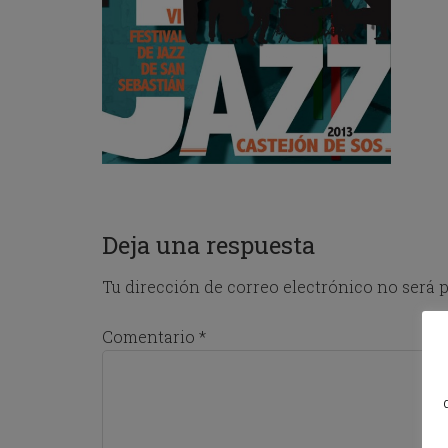
o
w
k
e
y
t
o
i
n
t
e
r
Deja una respuesta
a
c
t
Tu dirección de correo electrónico no será p
w
i
Comentario
*
t
h
t
h
e
c