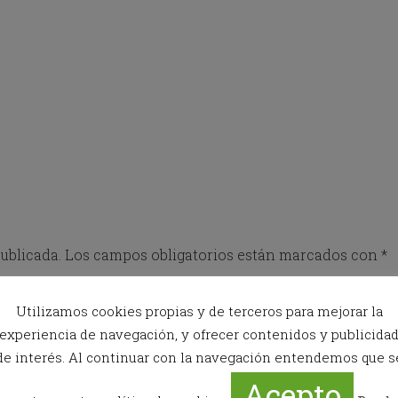
o
w
k
e
y
t
o
i
n
t
e
r
a
c
t
ublicada.
Los campos obligatorios están marcados con
*
w
i
t
Utilizamos cookies propias y de terceros para mejorar la
h
experiencia de navegación, y ofrecer contenidos y publicida
t
h
de interés. Al continuar con la navegación entendemos que s
e
Acepto
c