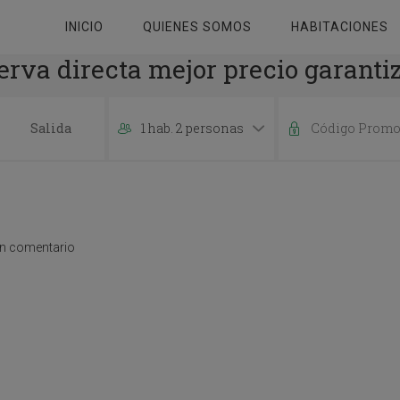
INICIO
QUIENES SOMOS
HABITACIONES
erva directa mejor precio garanti
1 hab. 2 personas
P
r
e
s
s
t
un comentario
h
e
d
o
w
n
a
r
r