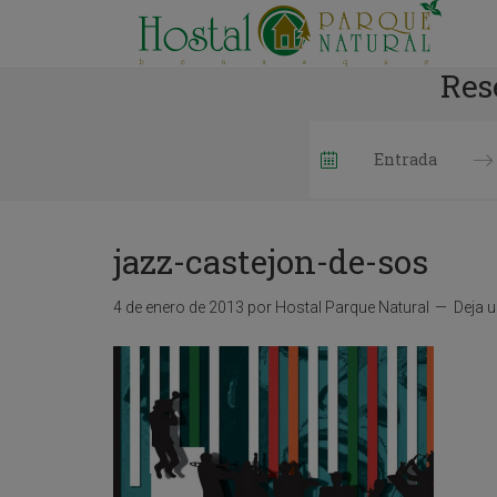
Res
P
r
e
jazz-castejon-de-sos
s
s
t
4 de enero de 2013
por
Hostal Parque Natural
Deja 
h
e
d
o
w
n
a
r
r