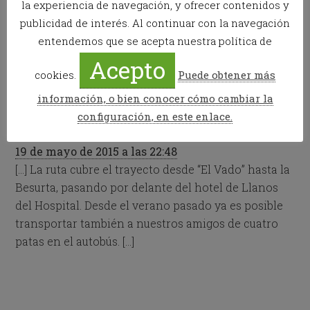
la experiencia de navegación, y ofrecer contenidos y
publicidad de interés. Al continuar con la navegación
Publicado en:
News
,
Senderismo
entendemos que se acepta nuestra política de
Acepto
cookies.
Puede obtener más
Trackbacks
información, o bien conocer cómo cambiar la
Horarios autobús a la Besurta 2015 | Hostal Parque
configuración, en este enlace.
Natural ★★★★☆ | Hotel Benasque
dice:
19 de mayo de 2015 a las 22:48
[…] La ruta cubre el trayecto desde “El Vado” hasta la
Besurta, pasando por delante del hotel de Llanos
del Hospital. Desde el verano pasado ya es posible
transportar también a nuestros amigos de cuatro
patas en el autobús. […]